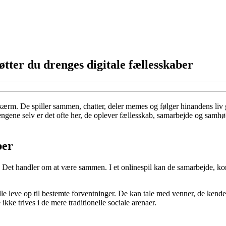
tter du drenges digitale fællesskaber
 skærm. De spiller sammen, chatter, deler memes og følger hinandens li
engene selv er det ofte her, de oplever fællesskab, samarbejde og samhør
ber
v. Det handler om at være sammen. I et onlinespil kan de samarbejde, ko
lle leve op til bestemte forventninger. De kan tale med venner, de kend
ikke trives i de mere traditionelle sociale arenaer.