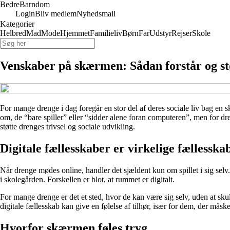
Bedre
Barndom
Login
Bliv medlem
Nyhedsmail
Kategorier
Helbred
Mad
Mode
Hjemmet
Familieliv
Børn
Far
Udstyr
Rejser
Skole
Venskaber på skærmen: Sådan forstår og stø
For mange drenge i dag foregår en stor del af deres sociale liv bag en
om, de “bare spiller” eller “sidder alene foran computeren”, men for dr
støtte drenges trivsel og sociale udvikling.
Digitale fællesskaber er virkelige fællesska
Når drenge mødes online, handler det sjældent kun om spillet i sig sel
i skolegården. Forskellen er blot, at rummet er digitalt.
For mange drenge er det et sted, hvor de kan være sig selv, uden at sku
digitale fællesskab kan give en følelse af tilhør, især for dem, der måske 
Hvorfor skærmen føles tryg