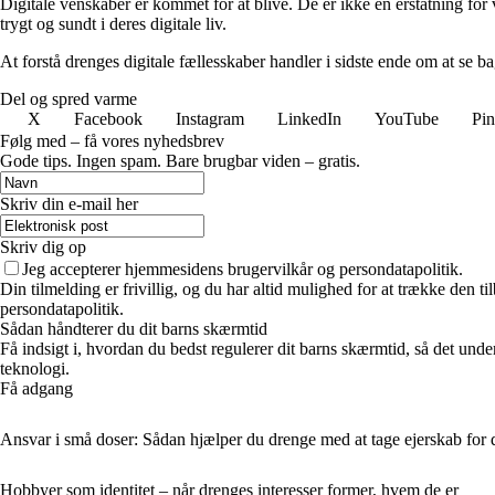
Digitale venskaber er kommet for at blive. De er ikke en erstatning for 
trygt og sundt i deres digitale liv.
At forstå drenges digitale fællesskaber handler i sidste ende om at se
Del og spred varme
X
Facebook
Instagram
LinkedIn
YouTube
Pin
Følg med – få vores nyhedsbrev
Gode tips. Ingen spam. Bare brugbar viden – gratis.
Skriv din e-mail her
Skriv dig op
Jeg accepterer hjemmesidens brugervilkår og persondatapolitik.
Din tilmelding er frivillig, og du har altid mulighed for at trække den 
persondatapolitik.
Sådan håndterer du dit barns skærmtid
Få indsigt i, hvordan du bedst regulerer dit barns skærmtid, så det und
teknologi.
Få adgang
Ansvar i små doser: Sådan hjælper du drenge med at tage ejerskab for 
Hobbyer som identitet – når drenges interesser former, hvem de er