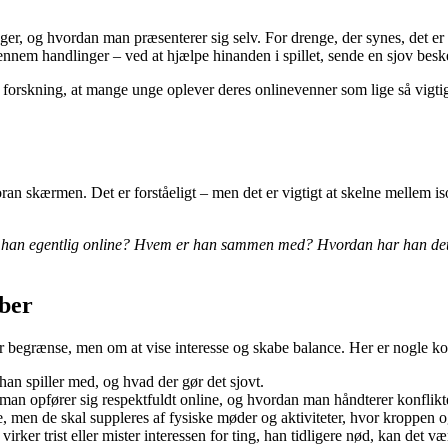
 og hvordan man præsenterer sig selv. For drenge, der synes, det er svæ
nnem handlinger – ved at hjælpe hinanden i spillet, sende en sjov beske
er forskning, at mange unge oplever deres onlinevenner som lige så vig
 skærmen. Det er forståeligt – men det er vigtigt at skelne mellem isola
han egentlig online?
Hvem er han sammen med?
Hvordan har han det,
aber
er begrænse, men om at vise interesse og skabe balance. Her er nogle ko
an spiller med, og hvad der gør det sjovt.
n opfører sig respektfuldt online, og hvordan man håndterer konflikter
e, men de skal suppleres af fysiske møder og aktiviteter, hvor kroppen 
virker trist eller mister interessen for ting, han tidligere nød, kan det væ