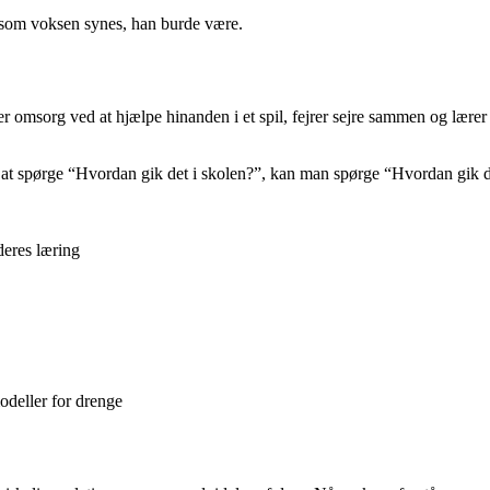
n som voksen synes, han burde være.
ser omsorg ved at hjælpe hinanden i et spil, fejrer sejre sammen og lær
at spørge “Hvordan gik det i skolen?”, kan man spørge “Hvordan gik det
deres læring
odeller for drenge