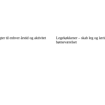
r til enhver årstid og aktivitet
Legekøkkener – skab leg og læri
børneværelset