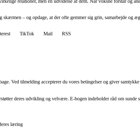
virkelige relationer, men en udvidelse af dem. Når voksne forstår og ane
 bag skærmen – og opdage, at der ofte gemmer sig grin, samarbejde og æ
terest
TikTok
Mail
RSS
tilbage. Ved tilmelding accepterer du vores betingelser og giver samtykke
erstøtter deres udvikling og velvære. E-bogen indeholder råd om sunde sk
deres læring