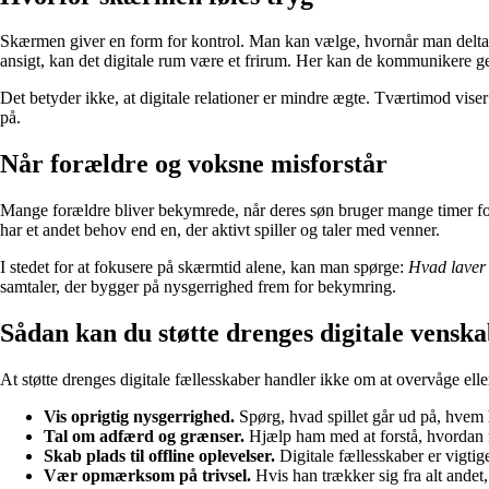
Skærmen giver en form for kontrol. Man kan vælge, hvornår man deltager,
ansigt, kan det digitale rum være et frirum. Her kan de kommunikere ge
Det betyder ikke, at digitale relationer er mindre ægte. Tværtimod vis
på.
Når forældre og voksne misforstår
Mange forældre bliver bekymrede, når deres søn bruger mange timer foran
har et andet behov end en, der aktivt spiller og taler med venner.
I stedet for at fokusere på skærmtid alene, kan man spørge:
Hvad laver 
samtaler, der bygger på nysgerrighed frem for bekymring.
Sådan kan du støtte drenges digitale vensk
At støtte drenges digitale fællesskaber handler ikke om at overvåge ell
Vis oprigtig nysgerrighed.
Spørg, hvad spillet går ud på, hvem h
Tal om adfærd og grænser.
Hjælp ham med at forstå, hvordan ma
Skab plads til offline oplevelser.
Digitale fællesskaber er vigtig
Vær opmærksom på trivsel.
Hvis han trækker sig fra alt andet, 