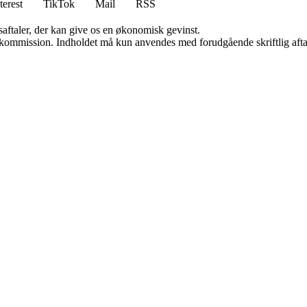
terest
TikTok
Mail
RSS
saftaler, der kan give os en økonomisk gevinst.
få kommission. Indholdet må kun anvendes med forudgående skriftlig afta