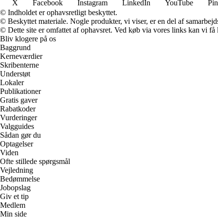
X
Facebook
Instagram
LinkedIn
YouTube
Pin
© Indholdet er ophavsretligt beskyttet.
© Beskyttet materiale. Nogle produkter, vi viser, er en del af samarbejd
© Dette site er omfattet af ophavsret. Ved køb via vores links kan vi 
Bliv klogere på os
Baggrund
Kerneværdier
Skribenterne
Understøt
Lokaler
Publikationer
Gratis gaver
Rabatkoder
Vurderinger
Valgguides
Sådan gør du
Optagelser
Viden
Ofte stillede spørgsmål
Vejledning
Bedømmelse
Jobopslag
Giv et tip
Medlem
Min side