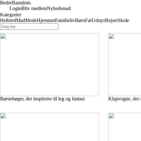
Bedre
Barndom
Login
Bliv medlem
Nyhedsmail
Kategorier
Helbred
Mad
Mode
Hjemmet
Familieliv
Børn
Far
Udstyr
Rejser
Skole
Børnebøger, der inspirerer til leg og fantasi
Klapvogne, der m