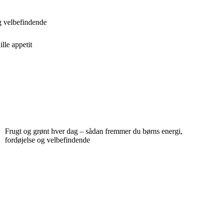
g velbefindende
lle appetit
Frugt og grønt hver dag – sådan fremmer du børns energi,
fordøjelse og velbefindende