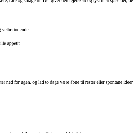
, røre og smage til. Det giver dem ejerskab og lyst til at spise det, de 
g velbefindende
lle appetit
r ned for ugen, og lad to dage være åbne til rester eller spontane ideer. 