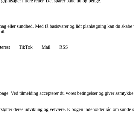
øntsager i flere retter. Det sparer både tid og penge.
ag eller sundhed. Med få basisvarer og lidt planlægning kan du skabe v
il.
terest
TikTok
Mail
RSS
tilbage. Ved tilmelding accepterer du vores betingelser og giver samtykke
erstøtter deres udvikling og velvære. E-bogen indeholder råd om sunde sk