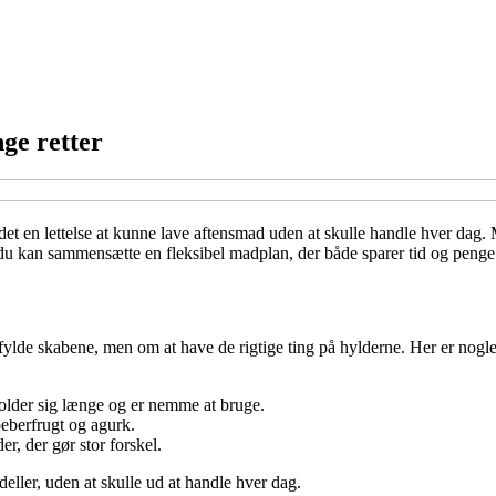
ge retter
det en lettelse at kunne lave aftensmad uden at skulle handle hver dag.
an du kan sammensætte en fleksibel madplan, der både sparer tid og penge
fylde skabene, men om at have de rigtige ting på hylderne. Her er nogle
older sig længe og er nemme at bruge.
eberfrugt og agurk.
r, der gør stor forskel.
deller, uden at skulle ud at handle hver dag.