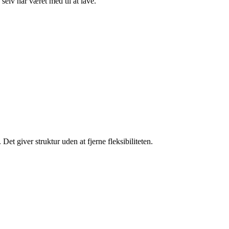
selv har været med til at lave.
Det giver struktur uden at fjerne fleksibiliteten.