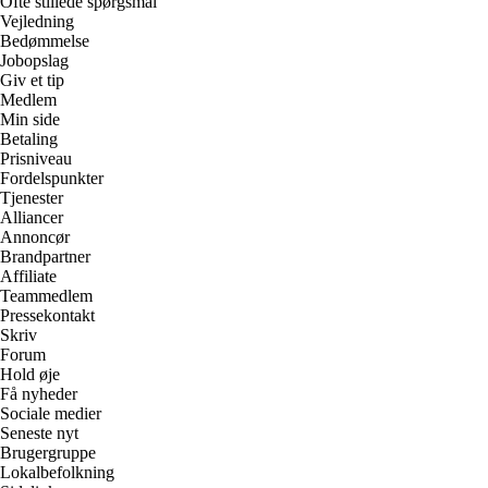
Ofte stillede spørgsmål
Vejledning
Bedømmelse
Jobopslag
Giv et tip
Medlem
Min side
Betaling
Prisniveau
Fordelspunkter
Tjenester
Alliancer
Annoncør
Brandpartner
Affiliate
Teammedlem
Pressekontakt
Skriv
Forum
Hold øje
Få nyheder
Sociale medier
Seneste nyt
Brugergruppe
Lokalbefolkning