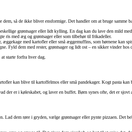
e dem, så de ikke bliver ensformige. Det handler om at bruge samme base
skellige grøntsager eller lidt kylling. En dag kan du lave den mild med
egte ris med æg og grøntsager eller som tilbehør til frikadeller.
, æggekage med kartofler eller små æggemuffins, som børnene kan spi
gne. Fyld dem med rester, grøntsager og lidt ost – en sikker vinder hos d
at starte forfra hver dag.
rtofler kan blive til kartoffelmos eller små pandekager. Kogt pasta kan b
ad der er i køleskabet, og laver en buffet. Børn synes ofte, det er sjovt
n. Lad dem røre i gryden, vælge grøntsager eller pynte pizzaen. Det b