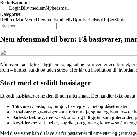
Bedre
Barndom
Login
Bliv medlem
Nyhedsmail
Kategorier
Helbred
Mad
Mode
Hjemmet
Familieliv
Børn
Far
Udstyr
Rejser
Skole
Nem aftensmad til børn: Få basisvarer, man
Når hverdagen kører i højt tempo, og sultne børn venter ved bordet, er 
frem – hurtigt, sundt og uden stress. Her får du inspiration til, hvord
Start med et solidt basislager
Et godt basislager er nøglen til nem aftensmad. Det handler ikke om at 
Tørvarer:
pasta, ris, bulgur, havregryn, mel og dåsetomater.
Frostvarer:
grøntsager som ærter, majs, spinat og bønner – de h
Køleskabet:
æg, mælk, ost, smør og lidt grønt som gulerødder, p
Krydderier:
salt, peber, paprika, oregano og karry – små mængde
Med disse varer kan du lave alt fra pastaretter til omeletter og grøntsags