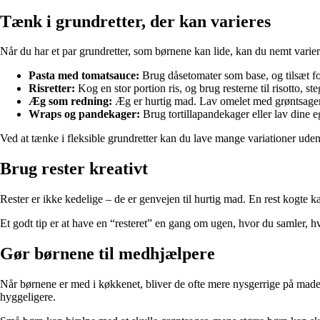
Tænk i grundretter, der kan varieres
Når du har et par grundretter, som børnene kan lide, kan du nemt varier
Pasta med tomatsauce:
Brug dåsetomater som base, og tilsæt for
Risretter:
Kog en stor portion ris, og brug resterne til risotto, st
Æg som redning:
Æg er hurtig mad. Lav omelet med grøntsager
Wraps og pandekager:
Brug tortillapandekager eller lav dine e
Ved at tænke i fleksible grundretter kan du lave mange variationer uden 
Brug rester kreativt
Rester er ikke kedelige – de er genvejen til hurtig mad. En rest kogte ka
Et godt tip er at have en “resteret” en gang om ugen, hvor du samler, hv
Gør børnene til medhjælpere
Når børnene er med i køkkenet, bliver de ofte mere nysgerrige på made
hyggeligere.