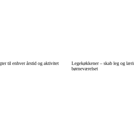
r til enhver årstid og aktivitet
Legekøkkener – skab leg og læri
børneværelset