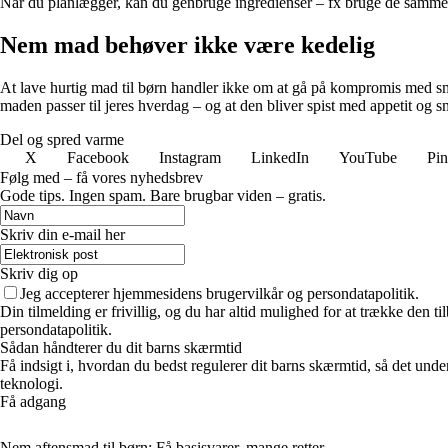
Når du planlægger, kan du genbruge ingredienser – fx bruge de samme gr
Nem mad behøver ikke være kedelig
At lave hurtig mad til børn handler ikke om at gå på kompromis med sm
maden passer til jeres hverdag – og at den bliver spist med appetit og sm
Del og spred varme
X
Facebook
Instagram
LinkedIn
YouTube
Pin
Følg med – få vores nyhedsbrev
Gode tips. Ingen spam. Bare brugbar viden – gratis.
Skriv din e-mail her
Skriv dig op
Jeg accepterer hjemmesidens brugervilkår og persondatapolitik.
Din tilmelding er frivillig, og du har altid mulighed for at trække den 
persondatapolitik.
Sådan håndterer du dit barns skærmtid
Få indsigt i, hvordan du bedst regulerer dit barns skærmtid, så det und
teknologi.
Få adgang
Nem aftensmad til børn: Få basisvarer, mange retter