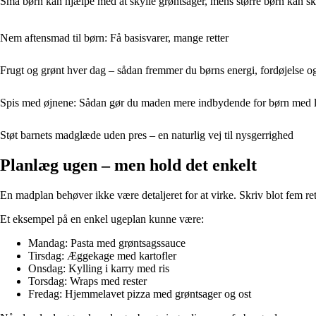
Små børn kan hjælpe med at skylle grøntsager, mens større børn kan skære
Nem aftensmad til børn: Få basisvarer, mange retter
Frugt og grønt hver dag – sådan fremmer du børns energi, fordøjelse o
Spis med øjnene: Sådan gør du maden mere indbydende for børn med li
Støt barnets madglæde uden pres – en naturlig vej til nysgerrighed
Planlæg ugen – men hold det enkelt
En madplan behøver ikke være detaljeret for at virke. Skriv blot fem rette
Et eksempel på en enkel ugeplan kunne være:
Mandag: Pasta med grøntsagssauce
Tirsdag: Æggekage med kartofler
Onsdag: Kylling i karry med ris
Torsdag: Wraps med rester
Fredag: Hjemmelavet pizza med grøntsager og ost