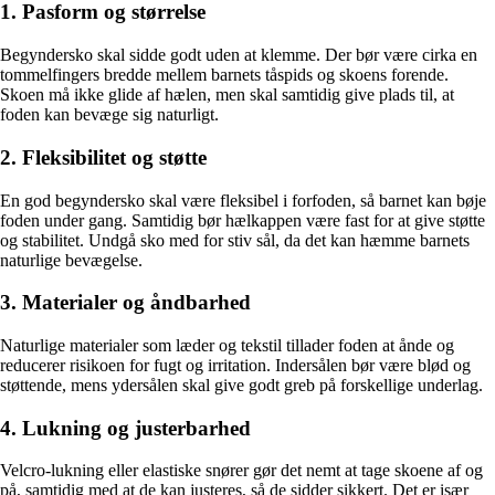
1. Pasform og størrelse
Begyndersko skal sidde godt uden at klemme. Der bør være cirka en
tommelfingers bredde mellem barnets tåspids og skoens forende.
Skoen må ikke glide af hælen, men skal samtidig give plads til, at
foden kan bevæge sig naturligt.
2. Fleksibilitet og støtte
En god begyndersko skal være fleksibel i forfoden, så barnet kan bøje
foden under gang. Samtidig bør hælkappen være fast for at give støtte
og stabilitet. Undgå sko med for stiv sål, da det kan hæmme barnets
naturlige bevægelse.
3. Materialer og åndbarhed
Naturlige materialer som læder og tekstil tillader foden at ånde og
reducerer risikoen for fugt og irritation. Indersålen bør være blød og
støttende, mens ydersålen skal give godt greb på forskellige underlag.
4. Lukning og justerbarhed
Velcro-lukning eller elastiske snører gør det nemt at tage skoene af og
på, samtidig med at de kan justeres, så de sidder sikkert. Det er især