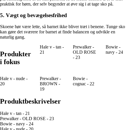
praktisk for børn, der selv begynder at øve sig i at tage sko på.
5. Vægt og bevægelsesfrihed
Skoene bør være lette, så barnet ikke bliver træt i benene. Tunge sko
kan gøre det sværere for barnet at finde balancen og udvikle en
naturlig gang.
Hale v - tan -
Prewalker -
Bowie -
21
OLD ROSE
navy - 24
Produkter
- 23
i fokus
Hale v - nude -
Prewalker -
Bowie -
20
BROWN -
cognac - 22
19
Produktbeskrivelser
Hale v - tan - 21
Prewalker - OLD ROSE - 23
Bowie - navy - 24
Hale v - nude - 20