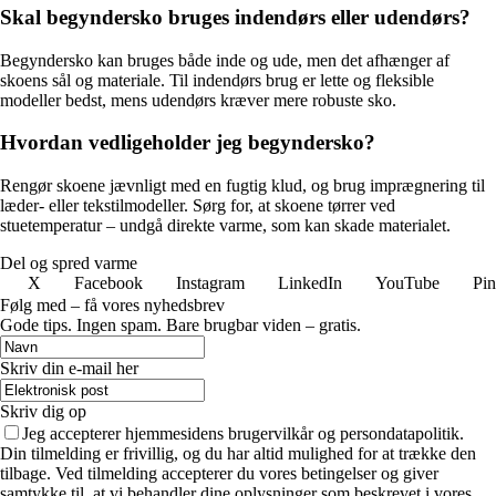
Skal begyndersko bruges indendørs eller udendørs?
Begyndersko kan bruges både inde og ude, men det afhænger af
skoens sål og materiale. Til indendørs brug er lette og fleksible
modeller bedst, mens udendørs kræver mere robuste sko.
Hvordan vedligeholder jeg begyndersko?
Rengør skoene jævnligt med en fugtig klud, og brug imprægnering til
læder- eller tekstilmodeller. Sørg for, at skoene tørrer ved
stuetemperatur – undgå direkte varme, som kan skade materialet.
Del og spred varme
X
Facebook
Instagram
LinkedIn
YouTube
Pin
Følg med – få vores nyhedsbrev
Gode tips. Ingen spam. Bare brugbar viden – gratis.
Skriv din e-mail her
Skriv dig op
Jeg accepterer hjemmesidens brugervilkår og persondatapolitik.
Din tilmelding er frivillig, og du har altid mulighed for at trække den
tilbage. Ved tilmelding accepterer du vores betingelser og giver
samtykke til, at vi behandler dine oplysninger som beskrevet i vores