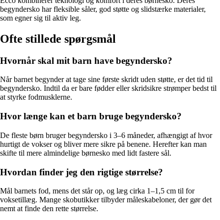
Ecco kombinerer teknologi og komfort i deres børnesko. Deres
begyndersko har fleksible såler, god støtte og slidstærke materialer,
som egner sig til aktiv leg.
Ofte stillede spørgsmål
Hvornår skal mit barn have begyndersko?
Når barnet begynder at tage sine første skridt uden støtte, er det tid til
begyndersko. Indtil da er bare fødder eller skridsikre strømper bedst til
at styrke fodmusklerne.
Hvor længe kan et barn bruge begyndersko?
De fleste børn bruger begyndersko i 3–6 måneder, afhængigt af hvor
hurtigt de vokser og bliver mere sikre på benene. Herefter kan man
skifte til mere almindelige børnesko med lidt fastere sål.
Hvordan finder jeg den rigtige størrelse?
Mål barnets fod, mens det står op, og læg cirka 1–1,5 cm til for
voksetillæg. Mange skobutikker tilbyder måleskabeloner, der gør det
nemt at finde den rette størrelse.