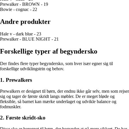
Prewalker - BROWN - 19
Bowie - cognac - 22
Andre produkter
Hale v - dark blue - 23
Prewalker - BLUE NIGHT - 21
Forskellige typer af begyndersko
Der findes flere typer begyndersko, som hver især egner sig til
forskellige udviklingstrin og behov.
1. Prewalkers
Prewalkers er designet til børn, der endnu ikke går selv, men som rejser
sig og tager de første skridt langs møbler. De er meget bløde og
fleksible, så barnet kan mærke underlaget og udvikle balance og
fodmuskler.
2. Første skridt-sko
Disse sko er beregnet til børn, der begynder at gå mere sikkert. De har