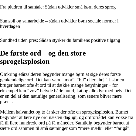
Fra pludren til samtale: Sådan udvikler små børn deres sprog
Samspil og samarbejde – sådan udvikler børn sociale normer i
hverdagen
Sundhed uden pres: Sådan styrker du familiens positive tilgang
De første ord – og den store
sprogeksplosion
Omkring etårsalderen begynder mange børn at sige deres første
genkendelige ord. Det kan være “mor”, “bil” eller “hej”. I starten
bruger barnet ofte ét ord til at dække mange betydninger – for
eksempel kan “vov” betyde både hund, kat og alle dyr med pels. Det
er en del af den naturlige generalisering, som senere bliver mere
præcis.
Mellem halvandet og to år sker der ofte en sprogeksplosion. Barnet
begynder at lære nye ord næsten dagligt, og ordforrådet kan vokse fra
få til flere hundrede ord på få måneder. Samtidig begynder barnet at
sætte ord sammen til små sætninger som “mere mælk” eller “far gå”.