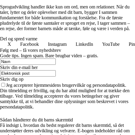
Sprogudvikling handler ikke kun om ord, men om relationer. Når du
taler, lytter og deler oplevelser med dit barn, bygger I sammen
fundamentet for både kommunikation og forståelse. Fra de første
pludrelyde til de første samtaler er sproget en rejse, I tager sammen –
en rejse, der former barnets måde at tænke, føle og være i verden på.
Del og spred varme
X
Facebook
Instagram
LinkedIn
YouTube
Pin
Følg med – få vores nyhedsbrev
Gode tips. Ingen spam. Bare brugbar viden – gratis.
Skriv din e-mail her
Skriv dig op
Jeg accepterer hjemmesidens brugervilkår og persondatapolitik.
Din tilmelding er frivillig, og du har altid mulighed for at trække den
tilbage. Ved tilmelding accepterer du vores betingelser og giver
samtykke til, at vi behandler dine oplysninger som beskrevet i vores
persondatapolitik.
Sådan håndterer du dit barns skærmtid
Få indsigt i, hvordan du bedst regulerer dit barns skærmtid, så det
understøtter deres udvikling og velvære. E-bogen indeholder råd om