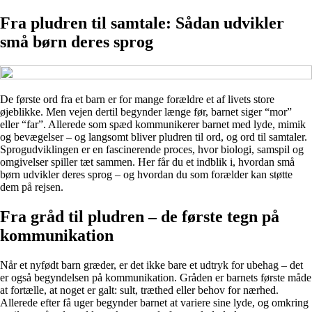
Fra pludren til samtale: Sådan udvikler
små børn deres sprog
De første ord fra et barn er for mange forældre et af livets store
øjeblikke. Men vejen dertil begynder længe før, barnet siger “mor”
eller “far”. Allerede som spæd kommunikerer barnet med lyde, mimik
og bevægelser – og langsomt bliver pludren til ord, og ord til samtaler.
Sprogudviklingen er en fascinerende proces, hvor biologi, samspil og
omgivelser spiller tæt sammen. Her får du et indblik i, hvordan små
børn udvikler deres sprog – og hvordan du som forælder kan støtte
dem på rejsen.
Fra gråd til pludren – de første tegn på
kommunikation
Når et nyfødt barn græder, er det ikke bare et udtryk for ubehag – det
er også begyndelsen på kommunikation. Gråden er barnets første måde
at fortælle, at noget er galt: sult, træthed eller behov for nærhed.
Allerede efter få uger begynder barnet at variere sine lyde, og omkring