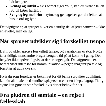
lidt længere.
Gentag og udvid
– hvis barnet siger “bil”, kan du svare “Ja, en
rød bil kører hurtigt”.
Syng og leg med rim
– rytme og gentagelser gør det lettere at
huske ord og lyde.
Det vigtigste er, at sproget bliver en naturlig del af jeres samvær – ikke
en øvelse, men en leg.
Når sproget udvikler sig i forskelligt tempo
Børn udvikler sprog i forskelligt tempo, og variationen er stor. Nogle
taler tidligt, mens andre bruger længere tid på at komme i gang. Det
betyder ikke nødvendigvis, at der er noget galt. Det afgørende er, at
barnet viser interesse for kommunikation – peger, reagerer på tale og
forsøger at udtrykke sig.
Hvis du som forælder er bekymret for dit barns sproglige udvikling,
kan du altid tale med sundhedsplejersken eller en talepædagog. Tidlig
støtte kan gøre en stor forskel, hvis der er behov for det.
Fra pludren til samtale – en rejse i
fællesskab