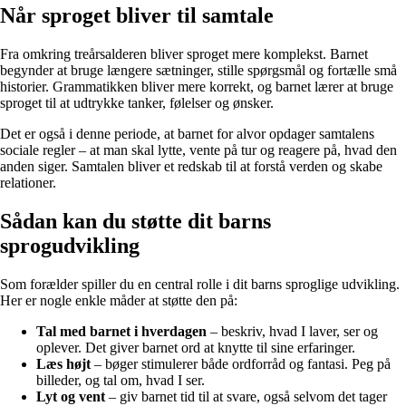
Når sproget bliver til samtale
Fra omkring treårsalderen bliver sproget mere komplekst. Barnet
begynder at bruge længere sætninger, stille spørgsmål og fortælle små
historier. Grammatikken bliver mere korrekt, og barnet lærer at bruge
sproget til at udtrykke tanker, følelser og ønsker.
Det er også i denne periode, at barnet for alvor opdager samtalens
sociale regler – at man skal lytte, vente på tur og reagere på, hvad den
anden siger. Samtalen bliver et redskab til at forstå verden og skabe
relationer.
Sådan kan du støtte dit barns
sprogudvikling
Som forælder spiller du en central rolle i dit barns sproglige udvikling.
Her er nogle enkle måder at støtte den på:
Tal med barnet i hverdagen
– beskriv, hvad I laver, ser og
oplever. Det giver barnet ord at knytte til sine erfaringer.
Læs højt
– bøger stimulerer både ordforråd og fantasi. Peg på
billeder, og tal om, hvad I ser.
Lyt og vent
– giv barnet tid til at svare, også selvom det tager