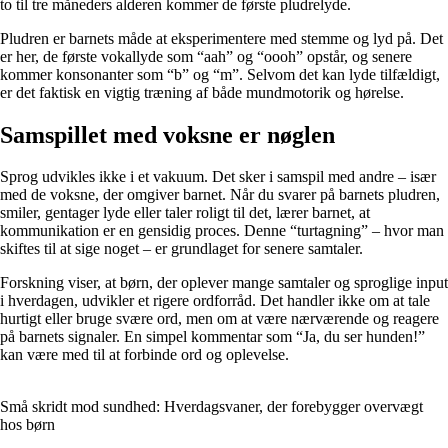
to til tre måneders alderen kommer de første pludrelyde.
Pludren er barnets måde at eksperimentere med stemme og lyd på. Det
er her, de første vokallyde som “aah” og “oooh” opstår, og senere
kommer konsonanter som “b” og “m”. Selvom det kan lyde tilfældigt,
er det faktisk en vigtig træning af både mundmotorik og hørelse.
Samspillet med voksne er nøglen
Sprog udvikles ikke i et vakuum. Det sker i samspil med andre – især
med de voksne, der omgiver barnet. Når du svarer på barnets pludren,
smiler, gentager lyde eller taler roligt til det, lærer barnet, at
kommunikation er en gensidig proces. Denne “turtagning” – hvor man
skiftes til at sige noget – er grundlaget for senere samtaler.
Forskning viser, at børn, der oplever mange samtaler og sproglige input
i hverdagen, udvikler et rigere ordforråd. Det handler ikke om at tale
hurtigt eller bruge svære ord, men om at være nærværende og reagere
på barnets signaler. En simpel kommentar som “Ja, du ser hunden!”
kan være med til at forbinde ord og oplevelse.
Små skridt mod sundhed: Hverdagsvaner, der forebygger overvægt
hos børn